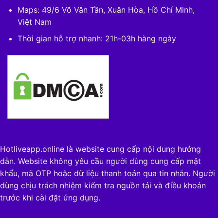
Maps: 49/6 Võ Văn Tần, Xuân Hòa, Hồ Chí Minh,
Việt Nam
Thời gian hỗ trợ nhanh: 21h-03h hàng ngày
Hotliveapp.online là website cung cấp nội dung hướng
dẫn. Website không yêu cầu người dùng cung cấp mật
khẩu, mã OTP hoặc dữ liệu thanh toán qua tin nhắn. Người
dùng chịu trách nhiệm kiểm tra nguồn tải và điều khoản
trước khi cài đặt ứng dụng.