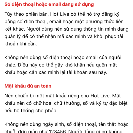
Số điện thoại hoặc email đang sử dụng
Tùy theo phiên bản, Hot Live có thể hỗ trợ đăng ký
bằng số điện thoại, email hoặc một phương thức liên
kết khác. Người dùng nên sử dụng thông tin mình đang
quản lý để có thể nhận mã xác minh và khôi phục tài
khoản khi cần.
Không nên dùng số điện thoại hoặc email của người
khác. Điều này có thể gây khó khăn nếu quên mật
khẩu hoặc cần xác minh lại tài khoản sau này.
Mật khẩu đủ an toàn
Nên chuẩn bị một mật khẩu riêng cho Hot Live. Mật
khẩu nên có chữ hoa, chữ thường, số và ký tự đặc biệt
nếu hệ thống cho phép.
Không nên dùng ngày sinh, số điện thoại, tên thật hoặc
chuỗi đơn giản như 123456. Người dùng cũng không