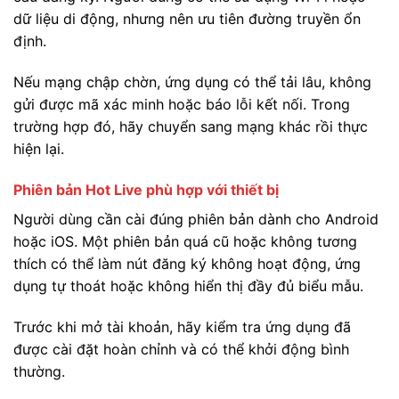
dữ liệu di động, nhưng nên ưu tiên đường truyền ổn
định.
Nếu mạng chập chờn, ứng dụng có thể tải lâu, không
gửi được mã xác minh hoặc báo lỗi kết nối. Trong
trường hợp đó, hãy chuyển sang mạng khác rồi thực
hiện lại.
Phiên bản Hot Live phù hợp với thiết bị
Người dùng cần cài đúng phiên bản dành cho Android
hoặc iOS. Một phiên bản quá cũ hoặc không tương
thích có thể làm nút đăng ký không hoạt động, ứng
dụng tự thoát hoặc không hiển thị đầy đủ biểu mẫu.
Trước khi mở tài khoản, hãy kiểm tra ứng dụng đã
được cài đặt hoàn chỉnh và có thể khởi động bình
thường.