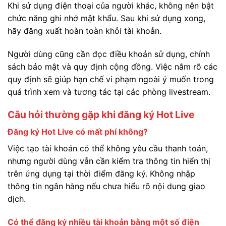
Khi sử dụng điện thoại của người khác, không nên bật
chức năng ghi nhớ mật khẩu. Sau khi sử dụng xong,
hãy đăng xuất hoàn toàn khỏi tài khoản.
Người dùng cũng cần đọc điều khoản sử dụng, chính
sách bảo mật và quy định cộng đồng. Việc nắm rõ các
quy định sẽ giúp hạn chế vi phạm ngoài ý muốn trong
quá trình xem và tương tác tại các phòng livestream.
Câu hỏi thường gặp khi đăng ký Hot Live
Đăng ký Hot Live có mất phí không?
Việc tạo tài khoản có thể không yêu cầu thanh toán,
nhưng người dùng vẫn cần kiểm tra thông tin hiển thị
trên ứng dụng tại thời điểm đăng ký. Không nhập
thông tin ngân hàng nếu chưa hiểu rõ nội dung giao
dịch.
Có thể đăng ký nhiều tài khoản bằng một số điện