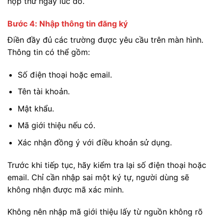
hộp thư ngay lúc đó.
Bước 4: Nhập thông tin đăng ký
Điền đầy đủ các trường được yêu cầu trên màn hình.
Thông tin có thể gồm:
Số điện thoại hoặc email.
Tên tài khoản.
Mật khẩu.
Mã giới thiệu nếu có.
Xác nhận đồng ý với điều khoản sử dụng.
Trước khi tiếp tục, hãy kiểm tra lại số điện thoại hoặc
email. Chỉ cần nhập sai một ký tự, người dùng sẽ
không nhận được mã xác minh.
Không nên nhập mã giới thiệu lấy từ nguồn không rõ