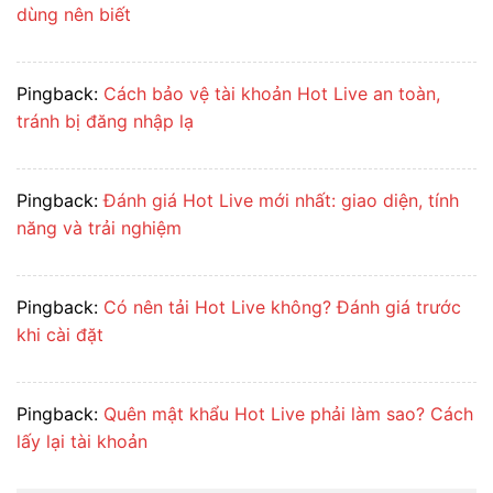
dùng nên biết
Pingback:
Cách bảo vệ tài khoản Hot Live an toàn,
tránh bị đăng nhập lạ
Pingback:
Đánh giá Hot Live mới nhất: giao diện, tính
năng và trải nghiệm
Pingback:
Có nên tải Hot Live không? Đánh giá trước
khi cài đặt
Pingback:
Quên mật khẩu Hot Live phải làm sao? Cách
lấy lại tài khoản