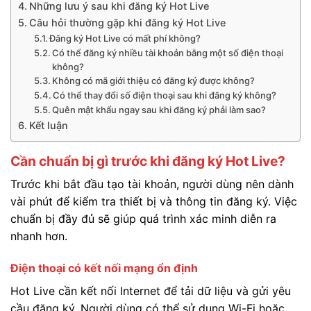
Những lưu ý sau khi đăng ký Hot Live
Câu hỏi thường gặp khi đăng ký Hot Live
Đăng ký Hot Live có mất phí không?
Có thể đăng ký nhiều tài khoản bằng một số điện thoại
không?
Không có mã giới thiệu có đăng ký được không?
Có thể thay đổi số điện thoại sau khi đăng ký không?
Quên mật khẩu ngay sau khi đăng ký phải làm sao?
Kết luận
Cần chuẩn bị gì trước khi đăng ký Hot Live?
Trước khi bắt đầu tạo tài khoản, người dùng nên dành
vài phút để kiểm tra thiết bị và thông tin đăng ký. Việc
chuẩn bị đầy đủ sẽ giúp quá trình xác minh diễn ra
nhanh hơn.
Điện thoại có kết nối mạng ổn định
Hot Live cần kết nối Internet để tải dữ liệu và gửi yêu
cầu đăng ký. Người dùng có thể sử dụng Wi-Fi hoặc