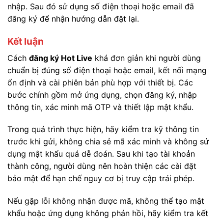
nhập. Sau đó sử dụng số điện thoại hoặc email đã
đăng ký để nhận hướng dẫn đặt lại.
Kết luận
Cách
đăng ký Hot Live
khá đơn giản khi người dùng
chuẩn bị đúng số điện thoại hoặc email, kết nối mạng
ổn định và cài phiên bản phù hợp với thiết bị. Các
bước chính gồm mở ứng dụng, chọn đăng ký, nhập
thông tin, xác minh mã OTP và thiết lập mật khẩu.
Trong quá trình thực hiện, hãy kiểm tra kỹ thông tin
trước khi gửi, không chia sẻ mã xác minh và không sử
dụng mật khẩu quá dễ đoán. Sau khi tạo tài khoản
thành công, người dùng nên hoàn thiện các cài đặt
bảo mật để hạn chế nguy cơ bị truy cập trái phép.
Nếu gặp lỗi không nhận được mã, không thể tạo mật
khẩu hoặc ứng dụng không phản hồi, hãy kiểm tra kết