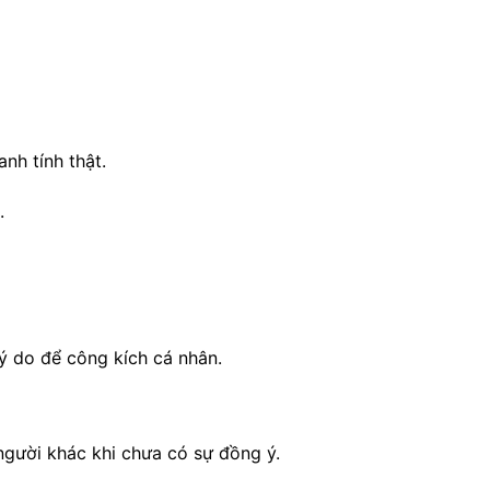
nh tính thật.
.
lý do để công kích cá nhân.
a người khác khi chưa có sự đồng ý.