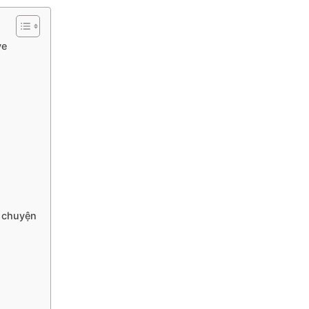
ve
ò chuyện