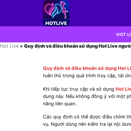
Bỏ
qua
nội
dung
HOT L
Hot Live
»
Quy định và điều khoản sử dụng Hot Live người
Quy định và điều khoản sử dụng Hot L
tuân thủ trong quá trình truy cập, tải 
Khi tiếp tục truy cập và sử dụng
Hot Li
dung này. Nếu không đồng ý với một ph
năng liên quan.
Các quy định có thể được điều chỉnh t
vụ. Người dùng nên kiểm tra lại nội du