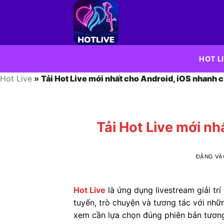
Bỏ
qua
nội
dung
HOT L
Hot Live
»
Tải Hot Live mới nhất cho Android, iOS nhanh 
Tải Hot Live mới n
ĐĂNG V
Hot Live
là ứng dụng livestream giải tr
tuyến, trò chuyện và tương tác với nhữ
xem cần lựa chọn đúng phiên bản tương t