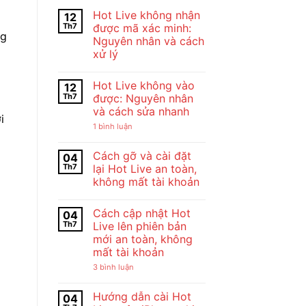
Hot Live không nhận
12
Th7
được mã xác minh:
ng
Nguyên nhân và cách
xử lý
Không
có
Hot Live không vào
12
bình
luận
Th7
được: Nguyên nhân
ở
và cách sửa nhanh
Hot
i
Live
ở
1 bình luận
không
Hot
nhận
Live
được
không
Cách gỡ và cài đặt
04
mã
vào
xác
Th7
lại Hot Live an toàn,
được:
minh:
Nguyên
không mất tài khoản
Nguyên
nhân
nhân
Không
và
và
có
cách
cách
Cách cập nhật Hot
04
bình
sửa
xử
luận
nhanh
Th7
Live lên phiên bản
lý
ở
mới an toàn, không
Cách
gỡ
mất tài khoản
và
cài
ở
3 bình luận
đặt
Cách
lại
cập
Hot
nhật
Hướng dẫn cài Hot
04
Live
Hot