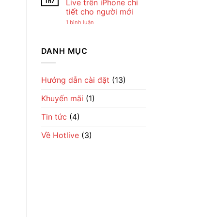
Th7
Live trên iPhone chi
an
Live
toàn,
lên
tiết cho người mới
không
phiên
ở
mất
1 bình luận
bản
Hướng
tài
mới
dẫn
khoản
an
cài
toàn,
Hot
không
DANH MỤC
Live
mất
trên
tài
iPhone
khoản
chi
tiết
Hướng dẫn cài đặt
(13)
cho
người
Khuyến mãi
(1)
mới
Tin tức
(4)
Về Hotlive
(3)