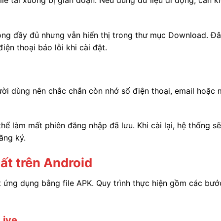
le tải xuống bị gián đoạn. Nếu dùng dữ liệu di động, cần k
không đầy đủ nhưng vẫn hiển thị trong thư mục Download. Đ
ện thoại báo lỗi khi cài đặt.
ười dùng nên chắc chắn còn nhớ số điện thoại, email hoặc 
ể làm mất phiên đăng nhập đã lưu. Khi cài lại, hệ thống sẽ
ăng ký.
ất trên Android
ặt ứng dụng bằng file APK. Quy trình thực hiện gồm các bướ
Live