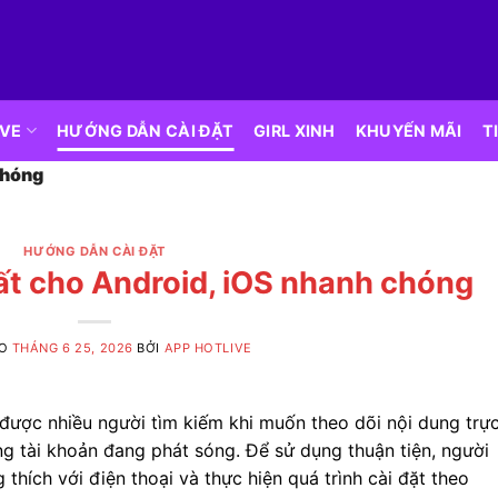
IVE
HƯỚNG DẪN CÀI ĐẶT
GIRL XINH
KHUYẾN MÃI
T
chóng
HƯỚNG DẪN CÀI ĐẶT
hất cho Android, iOS nhanh chóng
ÀO
THÁNG 6 25, 2026
BỞI
APP HOTLIVE
í được nhiều người tìm kiếm khi muốn theo dõi nội dung trự
ng tài khoản đang phát sóng. Để sử dụng thuận tiện, người
hích với điện thoại và thực hiện quá trình cài đặt theo