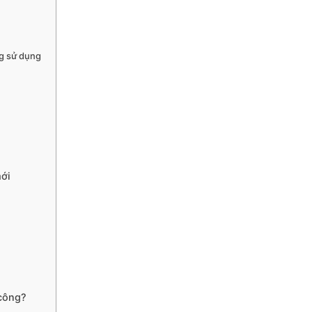
ng sử dụng
mới
 công?